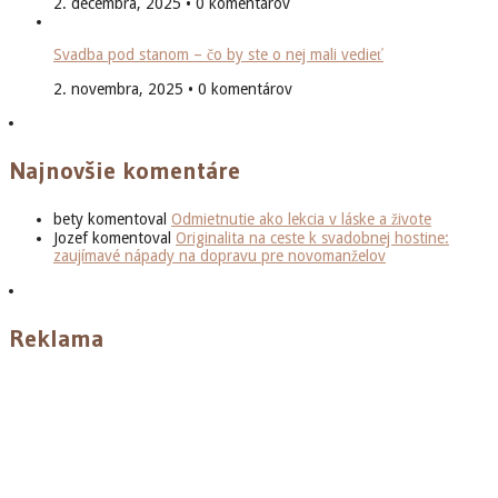
2. decembra, 2025 • 0 komentárov
Svadba pod stanom – čo by ste o nej mali vedieť
2. novembra, 2025 • 0 komentárov
Najnovšie komentáre
bety
komentoval
Odmietnutie ako lekcia v láske a živote
Jozef
komentoval
Originalita na ceste k svadobnej hostine:
zaujímavé nápady na dopravu pre novomanželov
Reklama