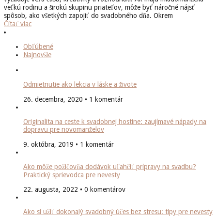
veľkú rodinu a širokú skupinu priateľov, môže byť náročné nájsť
spôsob, ako všetkých zapojiť do svadobného dňa. Okrem
Čítať viac
Obľúbené
Najnovšie
Odmietnutie ako lekcia v láske a živote
26. decembra, 2020 • 1 komentár
Originalita na ceste k svadobnej hostine: zaujímavé nápady na
dopravu pre novomanželov
9. októbra, 2019 • 1 komentár
Ako môže požičovňa dodávok uľahčiť prípravy na svadbu?
Praktický sprievodca pre nevesty
22. augusta, 2022 • 0 komentárov
Ako si užiť dokonalý svadobný účes bez stresu: tipy pre nevesty