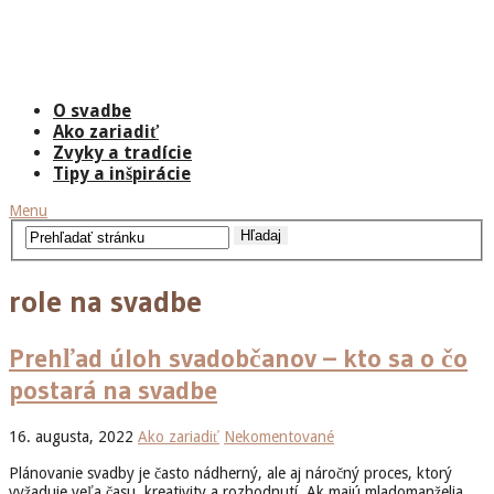
O svadbe
Ako zariadiť
Zvyky a tradície
Tipy a inšpirácie
Menu
role na svadbe
Prehľad úloh svadobčanov – kto sa o čo
postará na svadbe
16. augusta, 2022
Ako zariadiť
Nekomentované
Plánovanie svadby je často nádherný, ale aj náročný proces, ktorý
vyžaduje veľa času, kreativity a rozhodnutí. Ak majú mladomanželia