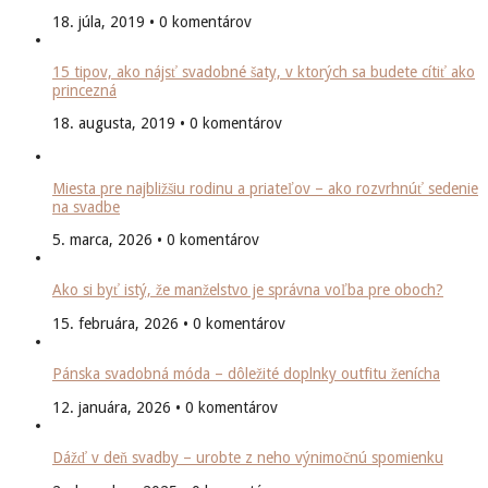
18. júla, 2019 • 0 komentárov
15 tipov, ako nájsť svadobné šaty, v ktorých sa budete cítiť ako
princezná
18. augusta, 2019 • 0 komentárov
Miesta pre najbližšiu rodinu a priateľov – ako rozvrhnúť sedenie
na svadbe
5. marca, 2026 • 0 komentárov
Ako si byť istý, že manželstvo je správna voľba pre oboch?
15. februára, 2026 • 0 komentárov
Pánska svadobná móda – dôležité doplnky outfitu ženícha
12. januára, 2026 • 0 komentárov
Dážď v deň svadby – urobte z neho výnimočnú spomienku