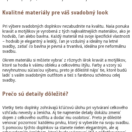
Kvalitné materiály pre váš svadobný look
Pri výbere svadobných doplnkov nezabudnite na kvalitu. Naša ponuka
kravát a motýlikov je vyrobená z tých najkvalitnejších materiálov, ako je
hodváb, ľan alebo bavlna. Každý materiál má svoje špecifické vlastnosti
– hodváb je elegantný a lesklý, ľan je vzdušný a ideálny na letné
svadby, zatiaľ čo bavlna je pevná a trvanlivá, ideálna pre neformálnu
svadbu.
Okrem materiálu si môžete vybrať z rôznych šírok kravát a motýlikov,
ktoré sa hodia k vášmu obleku a celkovému štýlu. Farby a vzory sú
nevyhnutnou súčasťou výberu, preto je dôležité nájsť tie, ktoré budú
ladiť s vaším svadobným outfitom a tiež s farebnou schémou celej
svadby.
Prečo sú detaily dôležité?
Všetky tieto doplnky zohrávajú kľúčovú úlohu pri vytváraní celkového
vzhľadu nevesty a ženícha. Aj tie najmenšie detaily dokážu zmeniť
dojem z celkového outfitu a dodať mu osobitosť. Preto je dôležité
venovať pozornosť každému prvku, ktorý si vyberáte na svoju svadbu.
S pomocou týchto doplnkov sa stanete nielen elegantným, ale aj