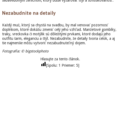
sebavedomým ženíchom, ktorý bude vyžarovať štýl a sofistikovanosť.
Nezabudnite na detaily
Každý muž, ktorý sa chystá na svadbu, by mal venovať pozornosť
doplnkom, ktoré dokážu zmeniť celý jeho vzhľad. Manžetové gombíky,
traky, vreckovka či motýlik sú dôležitými prvkami, ktoré dodajú jeho
outfitu šarm, eleganciu a štýl. Nezabudnite, že detaily tvoria celok, a aj
tie najmenšie môžu vytvoriť nezabudnuteľný dojem.
Fotografia: © bigstockphoto
Hlasujte za tento článok.
[Spolu:
1
Priemer:
5
]