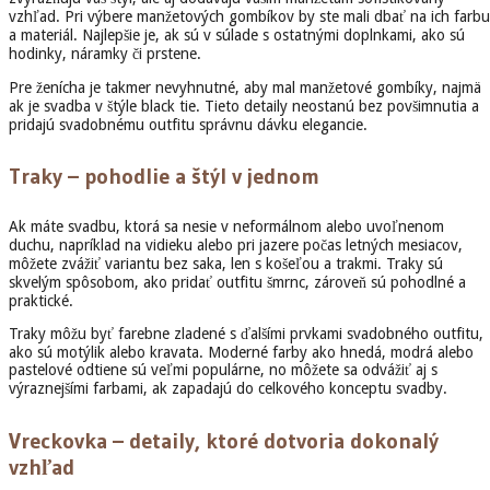
vzhľad. Pri výbere manžetových gombíkov by ste mali dbať na ich farbu
a materiál. Najlepšie je, ak sú v súlade s ostatnými doplnkami, ako sú
hodinky, náramky či prstene.
Pre ženícha je takmer nevyhnutné, aby mal manžetové gombíky, najmä
ak je svadba v štýle black tie. Tieto detaily neostanú bez povšimnutia a
pridajú svadobnému outfitu správnu dávku elegancie.
Traky – pohodlie a štýl v jednom
Ak máte svadbu, ktorá sa nesie v neformálnom alebo uvoľnenom
duchu, napríklad na vidieku alebo pri jazere počas letných mesiacov,
môžete zvážiť variantu bez saka, len s košeľou a trakmi. Traky sú
skvelým spôsobom, ako pridať outfitu šmrnc, zároveň sú pohodlné a
praktické.
Traky môžu byť farebne zladené s ďalšími prvkami svadobného outfitu,
ako sú motýlik alebo kravata. Moderné farby ako hnedá, modrá alebo
pastelové odtiene sú veľmi populárne, no môžete sa odvážiť aj s
výraznejšími farbami, ak zapadajú do celkového konceptu svadby.
Vreckovka – detaily, ktoré dotvoria dokonalý
vzhľad