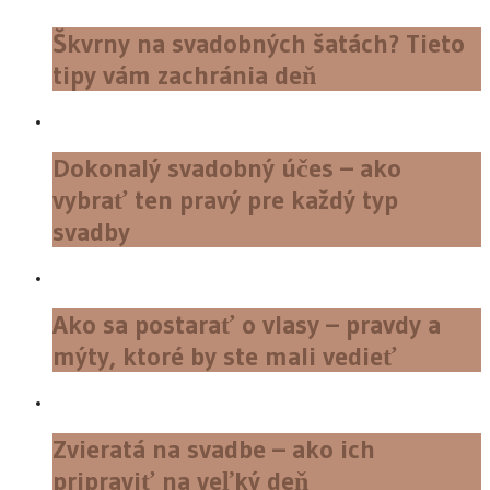
Škvrny na svadobných šatách? Tieto
tipy vám zachránia deň
Dokonalý svadobný účes – ako
vybrať ten pravý pre každý typ
svadby
Ako sa postarať o vlasy – pravdy a
mýty, ktoré by ste mali vedieť
Zvieratá na svadbe – ako ich
pripraviť na veľký deň