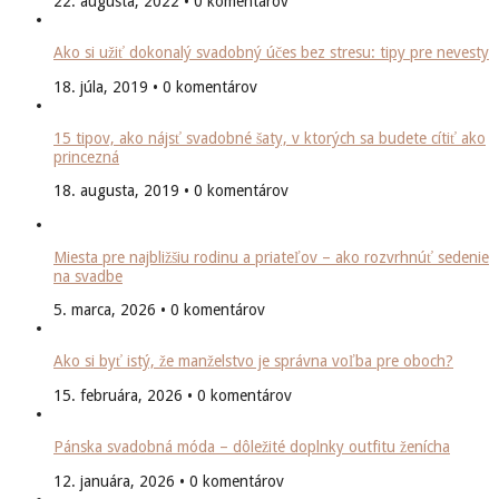
22. augusta, 2022 • 0 komentárov
Ako si užiť dokonalý svadobný účes bez stresu: tipy pre nevesty
18. júla, 2019 • 0 komentárov
15 tipov, ako nájsť svadobné šaty, v ktorých sa budete cítiť ako
princezná
18. augusta, 2019 • 0 komentárov
Miesta pre najbližšiu rodinu a priateľov – ako rozvrhnúť sedenie
na svadbe
5. marca, 2026 • 0 komentárov
Ako si byť istý, že manželstvo je správna voľba pre oboch?
15. februára, 2026 • 0 komentárov
Pánska svadobná móda – dôležité doplnky outfitu ženícha
12. januára, 2026 • 0 komentárov