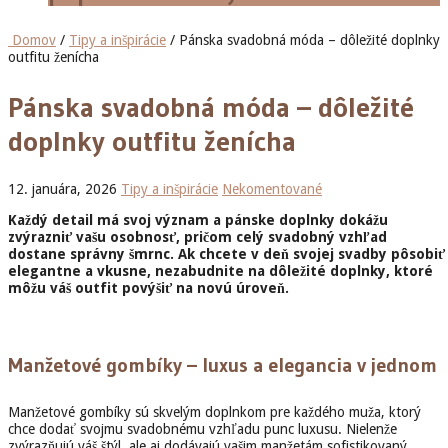
Domov
/
Tipy a inšpirácie
/ Pánska svadobná móda – dôležité doplnky
outfitu ženícha
Pánska svadobná móda – dôležité
doplnky outfitu ženícha
12. januára, 2026
Tipy a inšpirácie
Nekomentované
Každý detail má svoj význam a pánske doplnky dokážu
zvýrazniť vašu osobnosť, pričom celý svadobný vzhľad
dostane správny šmrnc. Ak chcete v deň svojej svadby pôsobiť
elegantne a vkusne, nezabudnite na dôležité doplnky, ktoré
môžu váš outfit povýšiť na novú úroveň.
Manžetové gombíky – luxus a elegancia v jednom
Manžetové gombíky sú skvelým doplnkom pre každého muža, ktorý
chce dodať svojmu svadobnému vzhľadu punc luxusu. Nielenže
zvýrazňujú váš štýl, ale aj dodávajú vašim manžetám sofistikovaný