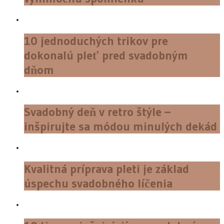
10 jednoduchých trikov pre
dokonalú pleť pred svadobným
dňom
Svadobný deň v retro štýle –
inšpirujte sa módou minulých dekád
Kvalitná príprava pleti je základ
úspechu svadobného líčenia