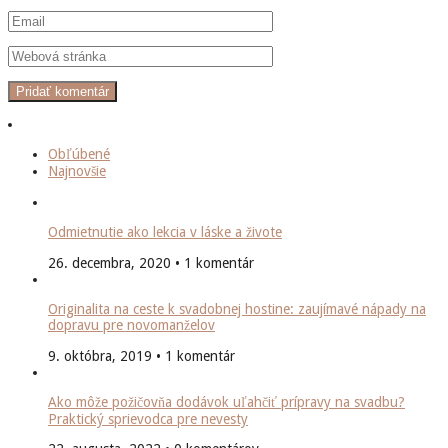
Obľúbené
Najnovšie
Odmietnutie ako lekcia v láske a živote
26. decembra, 2020 • 1 komentár
Originalita na ceste k svadobnej hostine: zaujímavé nápady na
dopravu pre novomanželov
9. októbra, 2019 • 1 komentár
Ako môže požičovňa dodávok uľahčiť prípravy na svadbu?
Praktický sprievodca pre nevesty