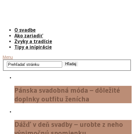
O svadbe
Ako zariadiť
Zvyky a tradície
Tipy a inšpirácie
Menu
Pánska svadobná móda – dôležité
doplnky outfitu ženícha
Dážď v deň svadby – urobte z neho
výnimočnú spomienku