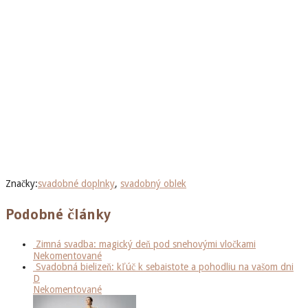
Značky:
svadobné doplnky
,
svadobný oblek
Podobné články
Zimná svadba: magický deň pod snehovými vločkami
Nekomentované
Svadobná bielizeň: kľúč k sebaistote a pohodliu na vašom dni
D
Nekomentované