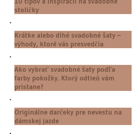
10 tipov a inšpirácií na svadobné
stoličky
Krátke alebo dlhé svadobné šaty –
výhody, ktoré vás presvedčia
Ako vybrať svadobné šaty podľa
farby pokožky. Ktorý odtieň vám
pristane?
Originálne darčeky pre nevestu na
dámskej jazde