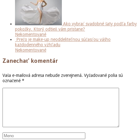
Ako vybrať svadobné šaty podľa farby
pokožky. Ktorý odtieň vám pristane?
Nekomentované
Prečo je make-up neoddeliteľnou súčasťou vášho
každodenného vzhľadu
Nekomentované
Zanechať komentár
Vaša e-mailová adresa nebude zverejnená.
Vyžadované polia sú
označené
*