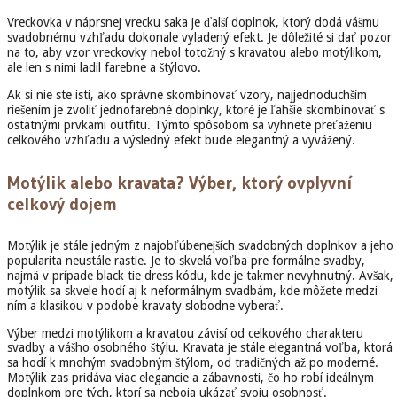
Vreckovka v náprsnej vrecku saka je ďalší doplnok, ktorý dodá vášmu
svadobnému vzhľadu dokonale vyladený efekt. Je dôležité si dať pozor
na to, aby vzor vreckovky nebol totožný s kravatou alebo motýlikom,
ale len s nimi ladil farebne a štýlovo.
Ak si nie ste istí, ako správne skombinovať vzory, najjednoduchším
riešením je zvoliť jednofarebné doplnky, ktoré je ľahšie skombinovať s
ostatnými prvkami outfitu. Týmto spôsobom sa vyhnete preťaženiu
celkového vzhľadu a výsledný efekt bude elegantný a vyvážený.
Motýlik alebo kravata? Výber, ktorý ovplyvní
celkový dojem
Motýlik je stále jedným z najobľúbenejších svadobných doplnkov a jeho
popularita neustále rastie. Je to skvelá voľba pre formálne svadby,
najmä v prípade black tie dress kódu, kde je takmer nevyhnutný. Avšak,
motýlik sa skvele hodí aj k neformálnym svadbám, kde môžete medzi
ním a klasikou v podobe kravaty slobodne vyberať.
Výber medzi motýlikom a kravatou závisí od celkového charakteru
svadby a vášho osobného štýlu. Kravata je stále elegantná voľba, ktorá
sa hodí k mnohým svadobným štýlom, od tradičných až po moderné.
Motýlik zas pridáva viac elegancie a zábavnosti, čo ho robí ideálnym
doplnkom pre tých, ktorí sa neboja ukázať svoju osobnosť.