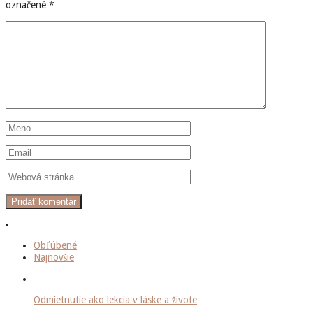
označené
*
Obľúbené
Najnovšie
Odmietnutie ako lekcia v láske a živote