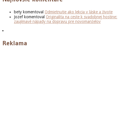
bety
komentoval
Odmietnutie ako lekcia v láske a živote
Jozef
komentoval
Originalita na ceste k svadobnej hostine:
zaujímavé nápady na dopravu pre novomanželov
Reklama