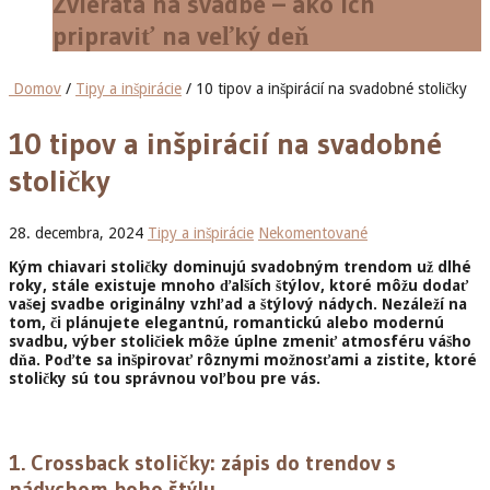
Zvieratá na svadbe – ako ich
pripraviť na veľký deň
Domov
/
Tipy a inšpirácie
/ 10 tipov a inšpirácií na svadobné stoličky
10 tipov a inšpirácií na svadobné
stoličky
28. decembra, 2024
Tipy a inšpirácie
Nekomentované
Kým chiavari stoličky dominujú svadobným trendom už dlhé
roky, stále existuje mnoho ďalších štýlov, ktoré môžu dodať
vašej svadbe originálny vzhľad a štýlový nádych. Nezáleží na
tom, či plánujete elegantnú, romantickú alebo modernú
svadbu, výber stoličiek môže úplne zmeniť atmosféru vášho
dňa. Poďte sa inšpirovať rôznymi možnosťami a zistite, ktoré
stoličky sú tou správnou voľbou pre vás.
1.
Crossback stoličky: zápis do trendov s
nádychom boho štýlu