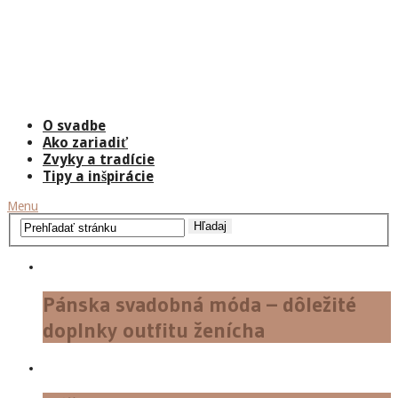
O svadbe
Ako zariadiť
Zvyky a tradície
Tipy a inšpirácie
Menu
Pánska svadobná móda – dôležité
doplnky outfitu ženícha