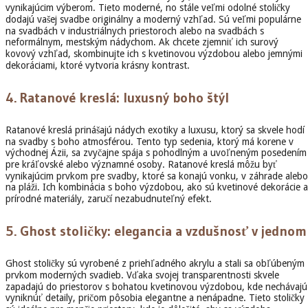
vynikajúcim výberom. Tieto moderné, no stále veľmi odolné stoličky
dodajú vašej svadbe originálny a moderný vzhľad. Sú veľmi populárne
na svadbách v industriálnych priestoroch alebo na svadbách s
neformálnym, mestským nádychom. Ak chcete zjemniť ich surový
kovový vzhľad, skombinujte ich s kvetinovou výzdobou alebo jemnými
dekoráciami, ktoré vytvoria krásny kontrast.
4.
Ratanové kreslá: luxusný boho štýl
Ratanové kreslá prinášajú nádych exotiky a luxusu, ktorý sa skvele hodí
na svadby s boho atmosférou. Tento typ sedenia, ktorý má korene v
východnej Ázii, sa zvyčajne spája s pohodlným a uvoľneným posedením
pre kráľovské alebo významné osoby. Ratanové kreslá môžu byť
vynikajúcim prvkom pre svadby, ktoré sa konajú vonku, v záhrade alebo
na pláži. Ich kombinácia s boho výzdobou, ako sú kvetinové dekorácie a
prírodné materiály, zaručí nezabudnuteľný efekt.
5.
Ghost stoličky: elegancia a vzdušnosť v jednom
Ghost stoličky sú vyrobené z priehľadného akrylu a stali sa obľúbeným
prvkom moderných svadieb. Vďaka svojej transparentnosti skvele
zapadajú do priestorov s bohatou kvetinovou výzdobou, kde nechávajú
vyniknúť detaily, pričom pôsobia elegantne a nenápadne. Tieto stoličky