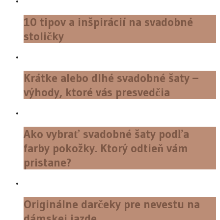
10 tipov a inšpirácií na svadobné
stoličky
Krátke alebo dlhé svadobné šaty –
výhody, ktoré vás presvedčia
Ako vybrať svadobné šaty podľa
farby pokožky. Ktorý odtieň vám
pristane?
Originálne darčeky pre nevestu na
dámskej jazde