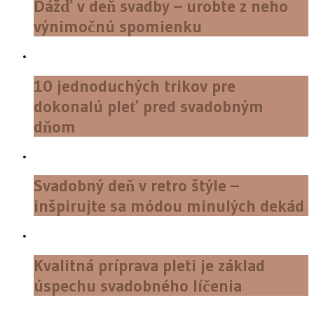
Dážď v deň svadby – urobte z neho
výnimočnú spomienku
10 jednoduchých trikov pre
dokonalú pleť pred svadobným
dňom
Svadobný deň v retro štýle –
inšpirujte sa módou minulých dekád
Kvalitná príprava pleti je základ
úspechu svadobného líčenia