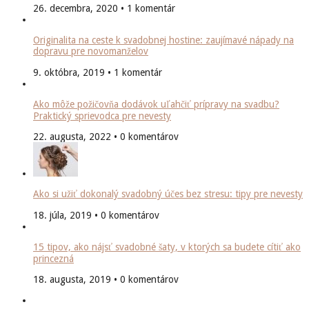
26. decembra, 2020 • 1 komentár
Originalita na ceste k svadobnej hostine: zaujímavé nápady na
dopravu pre novomanželov
9. októbra, 2019 • 1 komentár
Ako môže požičovňa dodávok uľahčiť prípravy na svadbu?
Praktický sprievodca pre nevesty
22. augusta, 2022 • 0 komentárov
Ako si užiť dokonalý svadobný účes bez stresu: tipy pre nevesty
18. júla, 2019 • 0 komentárov
15 tipov, ako nájsť svadobné šaty, v ktorých sa budete cítiť ako
princezná
18. augusta, 2019 • 0 komentárov