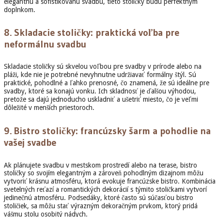
elegantnú a sofistikovanú svadbu, tieto stoličky budú perfektným
doplnkom.
8.
Skladacie stoličky: praktická voľba pre
neformálnu svadbu
Skladacie stoličky sú skvelou voľbou pre svadby v prírode alebo na
pláži, kde nie je potrebné nevyhnutne udržiavať formálny štýl. Sú
praktické, pohodlné a ľahko prenosné, čo znamená, že sú ideálne pre
svadby, ktoré sa konajú vonku. Ich skladnosť je ďalšou výhodou,
pretože sa dajú jednoducho uskladniť a ušetriť miesto, čo je veľmi
dôležité v menších priestoroch.
9.
Bistro stoličky: francúzsky šarm a pohodlie na
vašej svadbe
Ak plánujete svadbu v mestskom prostredí alebo na terase, bistro
stoličky so svojím elegantným a zároveň pohodlným dizajnom môžu
vytvoriť krásnu atmosféru, ktorá evokuje francúzske bistro. Kombinácia
svetelných reťazí a romantických dekorácií s týmito stoličkami vytvorí
jedinečnú atmosféru. Podsedáky, ktoré často sú súčasťou bistro
stoličiek, sa môžu stať výrazným dekoračným prvkom, ktorý pridá
vášmu stolu osobitý nádych.