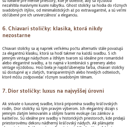
sú ideálne pre menšie priestory, kde je dôležité, aby sa výzdoba
nezahltila masívnymi kusmi nábytku. Ghost stoličky sa hodia do rôznych
svadobných štýlov, od minimalistických až po extravagantné, a sú veľmi
obľúbené pre ich univerzálnosť a eleganciu.
6.
Chiavari stoličky: klasika, ktorá nikdy
nezostarne
Chiavari stoličky sa aj napriek veľkému počtu alternatív stále považujú
za elegantnú klasiku, ktorá sa hodí takmer na každú svadbu. S ich
jemným vintage nádychom a štíhlym tvarom sú ideálne pre romantické
alebo elegantné svadby, a to najmä v kombinácii s greenery alebo
vintage výzdobou. Hoci biela je najobľúbenejšia farba, chiavari stoličky
sú dostupné aj v zlatých, transparentných alebo hnedých odtieňoch,
ktoré môžu zodpovedať rôznym svadobným témam.
7.
Dior stoličky: luxus na najvyššej úrovni
Ak snívate o luxusnej svadbe, ktorá pripomína svadby kráľovských
rodín, Dior stoličky sú tým pravým výberom. Ich elegantný dizajn s
jemným zlatým lemovaním a oblými tvarmi evokuje čas zámkov a
kaštieľov. Sú ideálne pre svadby v historických priestoroch, kde pridajú
priestorovému dekoru nádherný kráľovský nádych. Ak plánujete