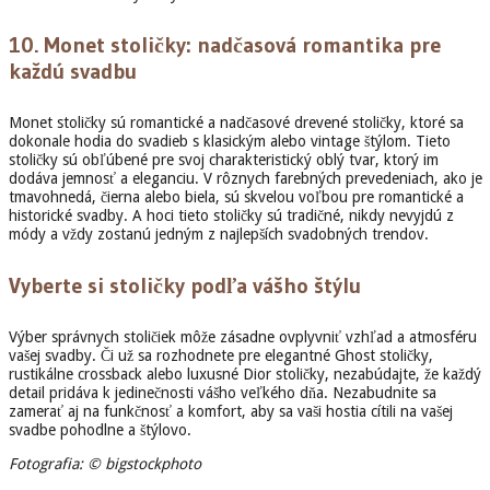
10.
Monet stoličky: nadčasová romantika pre
každú svadbu
Monet stoličky sú romantické a nadčasové drevené stoličky, ktoré sa
dokonale hodia do svadieb s klasickým alebo vintage štýlom. Tieto
stoličky sú obľúbené pre svoj charakteristický oblý tvar, ktorý im
dodáva jemnosť a eleganciu. V rôznych farebných prevedeniach, ako je
tmavohnedá, čierna alebo biela, sú skvelou voľbou pre romantické a
historické svadby. A hoci tieto stoličky sú tradičné, nikdy nevyjdú z
módy a vždy zostanú jedným z najlepších svadobných trendov.
Vyberte si stoličky podľa vášho štýlu
Výber správnych stoličiek môže zásadne ovplyvniť vzhľad a atmosféru
vašej svadby. Či už sa rozhodnete pre elegantné Ghost stoličky,
rustikálne crossback alebo luxusné Dior stoličky, nezabúdajte, že každý
detail pridáva k jedinečnosti vášho veľkého dňa. Nezabudnite sa
zamerať aj na funkčnosť a komfort, aby sa vaši hostia cítili na vašej
svadbe pohodlne a štýlovo.
Fotografia: © bigstockphoto