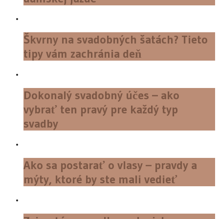
Škvrny na svadobných šatách? Tieto
tipy vám zachránia deň
Dokonalý svadobný účes – ako
vybrať ten pravý pre každý typ
svadby
Ako sa postarať o vlasy – pravdy a
mýty, ktoré by ste mali vedieť