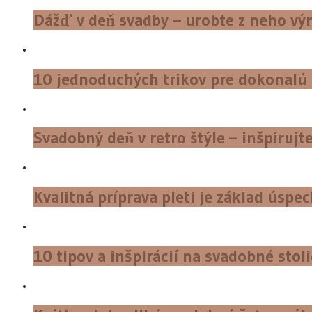
Dážď v deň svadby – urobte z neho 
10 jednoduchých trikov pre dokonal
Svadobný deň v retro štýle – inšpiru
Kvalitná príprava pleti je základ úsp
10 tipov a inšpirácií na svadobné stol