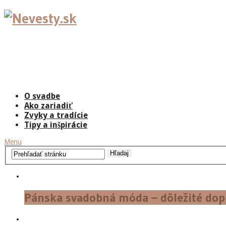
O svadbe
Ako zariadiť
Zvyky a tradície
Tipy a inšpirácie
Menu
Pánska svadobná móda – dôležité dopl