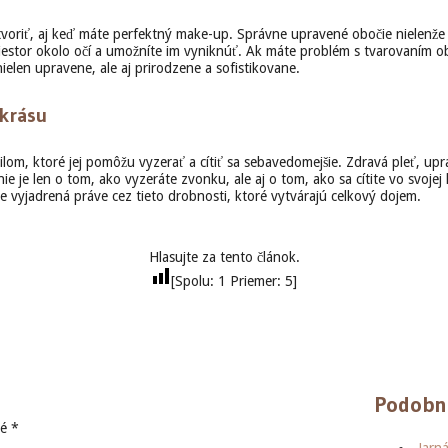
riť, aj keď máte perfektný make-up. Správne upravené obočie nielenže zvýr
priestor okolo očí a umožníte im vyniknúť. Ak máte problém s tvarovaním 
elen upravene, ale aj prirodzene a sofistikovane.
 krásu
om, ktoré jej pomôžu vyzerať a cítiť sa sebavedomejšie. Zdravá pleť, up
ie je len o tom, ako vyzeráte zvonku, ale aj o tom, ako sa cítite vo svojej
e vyjadrená práve cez tieto drobnosti, ktoré vytvárajú celkový dojem.
Hlasujte za tento článok.
[Spolu:
1
Priemer:
5
]
Podobn
né
*
Jarn