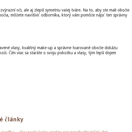
azní oči, ale aj zlepší symetriu vašej tváre. Na to, aby ste mali obočie
obočia, môžete navštíviť odborníka, ktorý vám pomôže nájsť ten správny
ravené vlasy, kvalitný make-up a správne tvarované obočie dokážu
 koži. Čím viac sa staráte o svoju pokožku a vlasy, tým lepší dojem
é články
á svadba – ako využiť krásy sezóny pre nezabudnuteľný deň