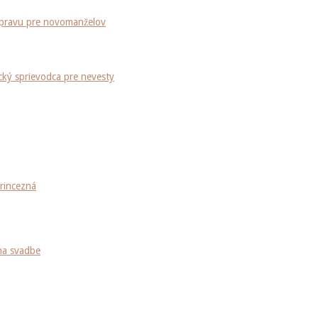
dopravu pre novomanželov
ký sprievodca pre nevesty
princezná
 na svadbe