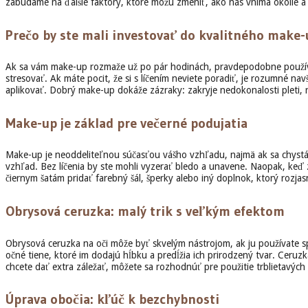
zabúdame na ďalšie faktory, ktoré môžu zmeniť, ako nás vníma okolie a 
Prečo by ste mali investovať do kvalitného make
Ak sa vám make-up rozmaže už po pár hodinách, pravdepodobne používate
stresovať. Ak máte pocit, že si s líčením neviete poradiť, je rozumné n
aplikovať. Dobrý make-up dokáže zázraky: zakryje nedokonalosti pleti, r
Make-up je základ pre večerné podujatia
Make-up je neoddeliteľnou súčasťou vášho vzhľadu, najmä ak sa chystáte
vzhľad. Bez líčenia by ste mohli vyzerať bledo a unavene. Naopak, keď
čiernym šatám pridať farebný šál, šperky alebo iný doplnok, ktorý rozjas
Obrysová ceruzka: malý trik s veľkým efektom
Obrysová ceruzka na oči môže byť skvelým nástrojom, ak ju používate spr
očné tiene, ktoré im dodajú hĺbku a predĺžia ich prirodzený tvar. Ceruzk
chcete dať extra záležať, môžete sa rozhodnúť pre použitie trblietavých
Úprava obočia: kľúč k bezchybnosti