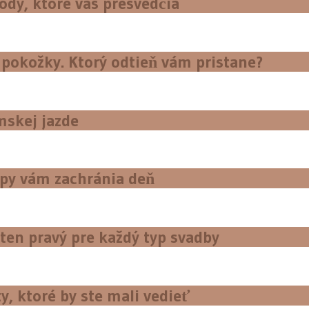
ody, ktoré vás presvedčia
 pokožky. Ktorý odtieň vám pristane?
mskej jazde
ipy vám zachránia deň
ten pravý pre každý typ svadby
y, ktoré by ste mali vedieť