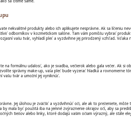
ako sa cítime samé.
-upu
 nekvalitné produkty alebo ich aplikujete nesprávne. Ak sa líčeniu neve
avštíviť odborníkov v kozmetickom salóne. Tam vám pomôžu vybrať produkty
ozjasní vašu tvár, vyhladí pleť a vyzdvihne jej prirodzený vzhľad. Vďaka 
 na formálnu udalosť, ako je svadba, večierok alebo gala večer. Ak si obl
 zvolíte správny make-up, vaša pleť bude vyzerať hladká a rovnomerne tó
ní vašu tvár a umožní jej vyniknúť.
ávne. Jej úlohou je zväčšiť a vyzdvihnúť oči, ale ak to preženiete, môže 
a by mala byť použitá iba na jemné zvýraznenie okrajov očí, aby sa predišl
 očných tieňov alebo linky, ktoré dodajú vašim očiam výrazný, ale stále el