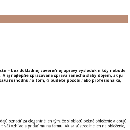
u
 isté – bez dôkladnej záverečnej úpravy výsledok nikdy nebude
. A aj najlepšie spracovaná správa zanechá slabý dojem, ak ju
kážu rozhodnúť o tom, či budete pôsobiť ako profesionálka,
ajú označiť za elegantné len tým, že si oblečú pekné oblečenie a obujú
niť váš vzhľad a pridať mu na šarmu. Ak sa sústredíme len na oblečenie,