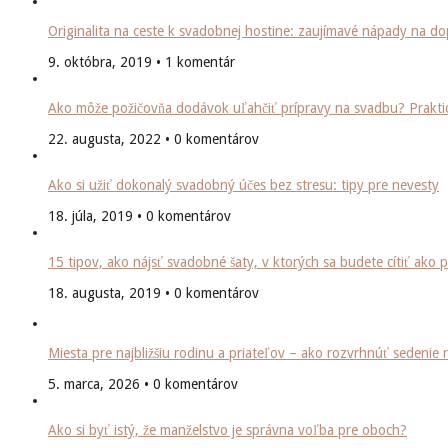
Originalita na ceste k svadobnej hostine: zaujímavé nápady na 
9. októbra, 2019 • 1 komentár
Ako môže požičovňa dodávok uľahčiť prípravy na svadbu? Praktic
22. augusta, 2022 • 0 komentárov
Ako si užiť dokonalý svadobný účes bez stresu: tipy pre nevesty
18. júla, 2019 • 0 komentárov
15 tipov, ako nájsť svadobné šaty, v ktorých sa budete cítiť ako 
18. augusta, 2019 • 0 komentárov
Miesta pre najbližšiu rodinu a priateľov – ako rozvrhnúť sedenie
5. marca, 2026 • 0 komentárov
Ako si byť istý, že manželstvo je správna voľba pre oboch?