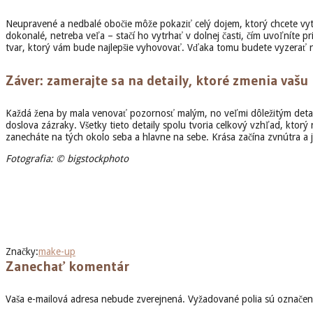
Neupravené a nedbalé obočie môže pokaziť celý dojem, ktorý chcete vytvo
dokonalé, netreba veľa – stačí ho vytrhať v dolnej časti, čím uvoľníte 
tvar, ktorý vám bude najlepšie vyhovovať. Vďaka tomu budete vyzerať ni
Záver: zamerajte sa na detaily, ktoré zmenia vašu
Každá žena by mala venovať pozornosť malým, no veľmi dôležitým detail
doslova zázraky. Všetky tieto detaily spolu tvoria celkový vzhľad, ktorý n
zanecháte na tých okolo seba a hlavne na sebe. Krása začína zvnútra a j
Fotografia: © bigstockphoto
Značky:
make-up
Zanechať komentár
Vaša e-mailová adresa nebude zverejnená.
Vyžadované polia sú označe