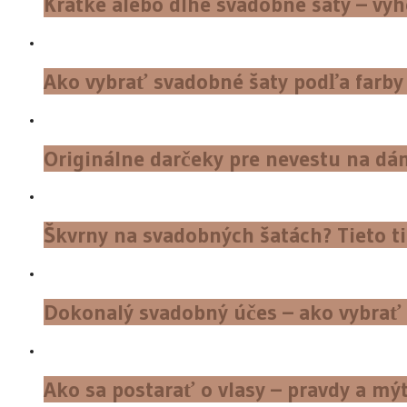
Krátke alebo dlhé svadobné šaty – výh
Ako vybrať svadobné šaty podľa farby
Originálne darčeky pre nevestu na dá
Škvrny na svadobných šatách? Tieto t
Dokonalý svadobný účes – ako vybrať 
Ako sa postarať o vlasy – pravdy a mýt