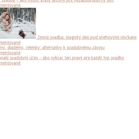
mentované
Zimná svadba: magický deň pod snehovými vločkami
mentované
iny, diadémy, čelenky: alternatívy k svadobnému závoju
mentované
nalý svadobný účes – ako vybrať ten pravý pre každý typ svadby
mentované