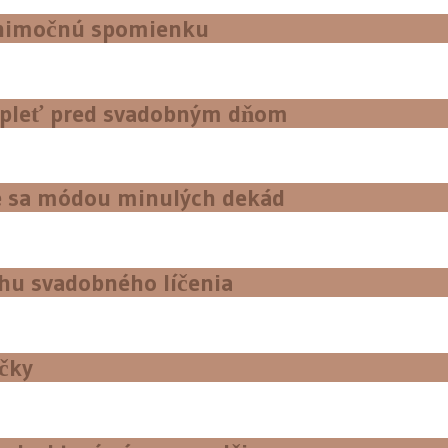
výnimočnú spomienku
ú pleť pred svadobným dňom
jte sa módou minulých dekád
echu svadobného líčenia
ičky