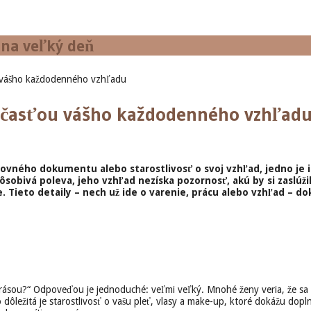
 na veľký deň
u vášho každodenného vzhľadu
účasťou vášho každodenného vzhľad
acovného dokumentu alebo starostlivosť o svoj vzhľad, jedno je
ôsobivá poleva, jeho vzhľad nezíska pozornosť, akú by si zaslúžil
 Tieto detaily – nech už ide o varenie, prácu alebo vzhľad – do
krásou?“ Odpoveďou je jednoduché: veľmi veľký. Mnohé ženy veria, že sa d
ôležitá je starostlivosť o vašu pleť, vlasy a make-up, ktoré dokážu dopl