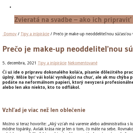
Zvieratá na svadbe – ako ich pripraviť
Domov
/
Tipy a inšpirácie
/ Prečo je make-up neoddeliteľnou súčasťo
Prečo je make-up neoddeliteľnou s
5. decembra, 2021
Tipy a inšpirácie
Nekomentované
Či už ide o prípravu dokonalého koláča, písanie dôležitého pr
úplný. Môže byť váš koláč vynikajúci na chuť, ale ak mu chýba p
podáte na neformálnom papieri, ktorý nevyzerá profesionálne.
alebo len ako niekto, kto to odflákol.
Vzhľad je viac než len oblečenie
Možno si teraz hovoríte: „Aký vzťah má varenie alebo administratíva s 
módne topánky. Avšak krása nie je len o tom, čo máte na sebe. Rovnako d