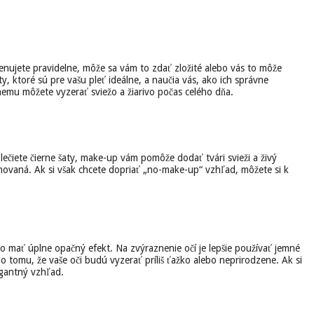
nujete pravidelne, môže sa vám to zdať zložité alebo vás to môže
, ktoré sú pre vašu pleť ideálne, a naučia vás, ako ich správne
nemu môžete vyzerať sviežo a žiarivo počas celého dňa.
ečiete čierne šaty, make-up vám pomôže dodať tvári svieži a živý
novaná. Ak si však chcete dopriať „no-make-up“ vzhľad, môžete si k
to mať úplne opačný efekt. Na zvýraznenie očí je lepšie používať jemné
o tomu, že vaše oči budú vyzerať príliš ťažko alebo neprirodzene. Ak si
egantný vzhľad.