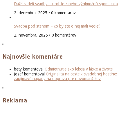
Dážď v deň svadby – urobte z neho výnimočnú spomienku
2. decembra, 2025 • 0 komentárov
Svadba pod stanom – čo by ste o nej mali vedieť
2. novembra, 2025 • 0 komentárov
Najnovšie komentáre
bety
komentoval
Odmietnutie ako lekcia v láske a živote
Jozef
komentoval
Originalita na ceste k svadobnej hostine:
zaujímavé nápady na dopravu pre novomanželov
Reklama