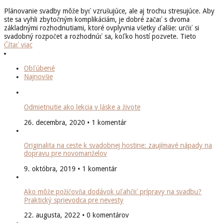
Plánovanie svadby môže byť vzrušujúce, ale aj trochu stresujúce. Aby
ste sa vyhli zbytočným komplikáciám, je dobré začať s dvoma
základnými rozhodnutiami, ktoré ovplyvnia všetky ďalšie: určiť si
svadobný rozpočet a rozhodnúť sa, koľko hostí pozvete. Tieto
Čítať viac
Obľúbené
Najnovšie
Odmietnutie ako lekcia v láske a živote
26. decembra, 2020 • 1 komentár
Originalita na ceste k svadobnej hostine: zaujímavé nápady na
dopravu pre novomanželov
9. októbra, 2019 • 1 komentár
Ako môže požičovňa dodávok uľahčiť prípravy na svadbu?
Praktický sprievodca pre nevesty
22. augusta, 2022 • 0 komentárov