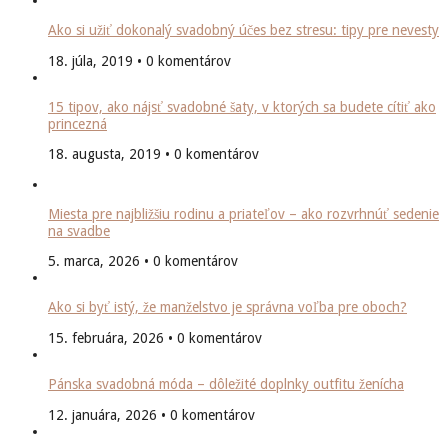
Ako si užiť dokonalý svadobný účes bez stresu: tipy pre nevesty
18. júla, 2019 • 0 komentárov
15 tipov, ako nájsť svadobné šaty, v ktorých sa budete cítiť ako
princezná
18. augusta, 2019 • 0 komentárov
Miesta pre najbližšiu rodinu a priateľov – ako rozvrhnúť sedenie
na svadbe
5. marca, 2026 • 0 komentárov
Ako si byť istý, že manželstvo je správna voľba pre oboch?
15. februára, 2026 • 0 komentárov
Pánska svadobná móda – dôležité doplnky outfitu ženícha
12. januára, 2026 • 0 komentárov