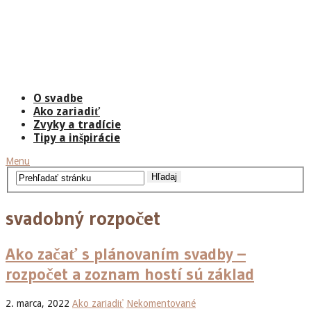
O svadbe
Ako zariadiť
Zvyky a tradície
Tipy a inšpirácie
Menu
svadobný rozpočet
Ako začať s plánovaním svadby –
rozpočet a zoznam hostí sú základ
2. marca, 2022
Ako zariadiť
Nekomentované